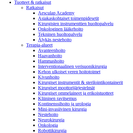
Tuotteet & ratkaisut
Ratkaisut
Ota yhteyttä
Aesculap Academy
Asiakaskohtaiset toimenpidesetit
Soita, lähetä sähköpostia tai täytä yhteydenottolomake.
Kirurgisten instrumenttien huoltopalvelu
Onkologinen lääkehoito
Tekninen huoltopalvelu
Älykäs nestehoito
Terapia-alueet
Avanteenhoito
Haavanhoito
Hammashoito
Interventionaalinen verisuonikirurgia
Kehon ulkoiset veren hoitotoimet
Kivunhoito
Kirurgiset instrumentit & sterilointikontainerit
Kirurgiset moottorijärjestelmät
Lomadialyysi
Kirurgiset ommelaineet ja erikoistuotteet
Kliininen ravitsemus
Dialyysihoidon tarve ei estä matkustamista. B. Braunilla on yli
Avoimet työpaikat
Kontinenssihoito ja urologia
Mini-invasiivinen kirurgia
Tutustu uramahdollisuuksiin B. Braunilla. Avoimet työpaikat y
Nestehoito
Neurokirurgia
Onkologia
Robottikirurgia