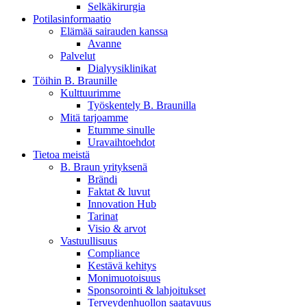
Selkäkirurgia
Potilasinformaatio
Elämää sairauden kanssa
Avanne
Palvelut
Dialyysiklinikat
Töihin B. Braunille
Kulttuurimme
Työskentely B. Braunilla
Mitä tarjoamme
Etumme sinulle
Uravaihtoehdot
Tuotekatalogi
Tietoa meistä
B. Braun yrityksenä
Etsitkö tiettyä tuotetta? Tuotekatalogista löydät kattavan tuote
Brändi
Faktat & luvut
Innovation Hub
Tarinat
Visio & arvot
Vastuullisuus
Compliance
Kestävä kehitys
Monimuotoisuus
Sponsorointi & lahjoitukset
Terveydenhuollon saatavuus