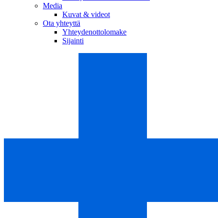
Media
Kuvat & videot
Ota yhteyttä
Yhteydenottolomake
Sijainti