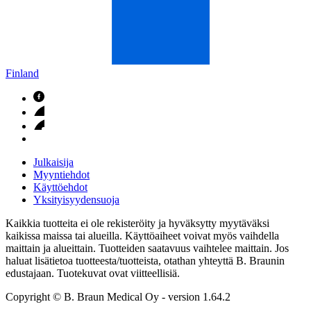
Finland
Julkaisija
Myyntiehdot
Käyttöehdot
Yksityisyydensuoja
Kaikkia tuotteita ei ole rekisteröity ja hyväksytty myytäväksi
kaikissa maissa tai alueilla. Käyttöaiheet voivat myös vaihdella
maittain ja alueittain. Tuotteiden saatavuus vaihtelee maittain. Jos
haluat lisätietoa tuotteesta/tuotteista, otathan yhteyttä B. Braunin
edustajaan. Tuotekuvat ovat viitteellisiä.
Copyright © B. Braun Medical Oy
- version
1.64.2