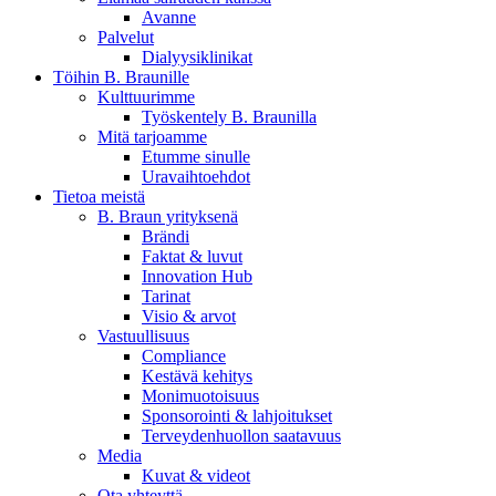
Avanne
Palvelut
Dialyysiklinikat
Töihin B. Braunille
Kulttuurimme
Työskentely B. Braunilla
Aesculap Academy
Mitä tarjoamme
Etumme sinulle
Tarjoamme laajan valikoiman akkreditoituja koulutuskursseja
Uravaihtoehdot
lääketieteen ammattilaisille.
Tietoa meistä
B. Braun yrityksenä
Brändi
Faktat & luvut
Innovation Hub
Tarinat
Visio & arvot
Vastuullisuus
Compliance
Kestävä kehitys
Monimuotoisuus
Sponsorointi & lahjoitukset
Terveydenhuollon saatavuus
Media
Kuvat & videot
Ota yhteyttä