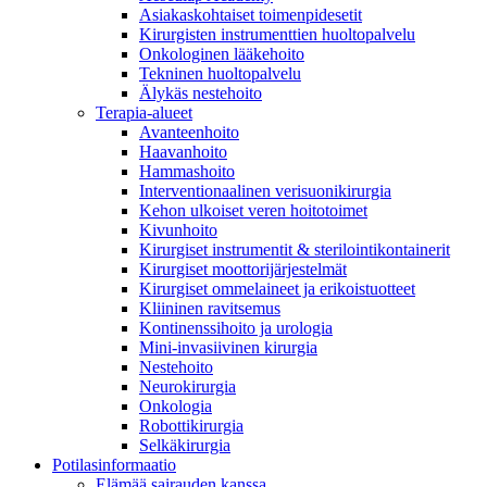
Asiakaskohtaiset toimenpidesetit
Ota yhteyttä
Kirurgisten instrumenttien huoltopalvelu
Onkologinen lääkehoito
Tekninen huoltopalvelu
Älykäs nestehoito
Terapia-alueet
Ota yhteyttä
Avanteenhoito
Soita, lähetä sähköpostia tai täytä yhteydenottolomake.
Haavanhoito
Hammashoito
Interventionaalinen verisuonikirurgia
Kehon ulkoiset veren hoitotoimet
Kivunhoito
Kirurgiset instrumentit & sterilointikontainerit
Tuotekatalogi
Kirurgiset moottorijärjestelmät
Etsitkö tiettyä tuotetta? Tuotekatalogista löydät kattavan
Kirurgiset ommelaineet ja erikoistuotteet
tuoteportfoliomme.
Kliininen ravitsemus
Kontinenssihoito ja urologia
Mini-invasiivinen kirurgia
Nestehoito
Neurokirurgia
Onkologia
Robottikirurgia
Selkäkirurgia
Potilasinformaatio
Elämää sairauden kanssa