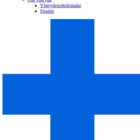
Yhteydenottolomake
Sijainti