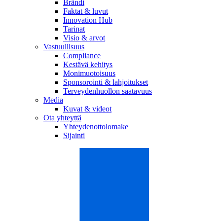
Brändi
Faktat & luvut
Innovation Hub
Tarinat
Visio & arvot
Vastuullisuus
Compliance
Kestävä kehitys
Monimuotoisuus
Sponsorointi & lahjoitukset
Terveydenhuollon saatavuus
Media
Kuvat & videot
Ota yhteyttä
Yhteydenottolomake
Sijainti