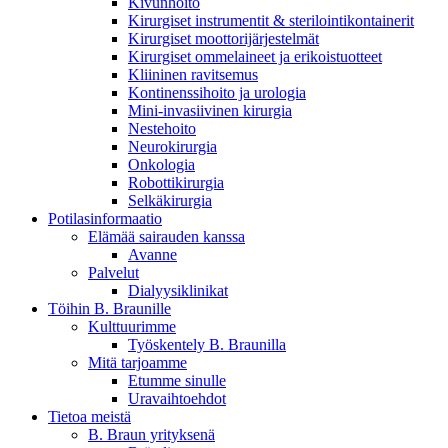
Kivunhoito
Kirurgiset instrumentit & sterilointikontainerit
Kirurgiset moottorijärjestelmät
Kirurgiset ommelaineet ja erikoistuotteet
Kliininen ravitsemus
Kontinenssihoito ja urologia
Mini-invasiivinen kirurgia
Nestehoito
Aesculap Academy
Neurokirurgia
Onkologia
Tarjoamme laajan valikoiman akkreditoituja koulutuskursseja lää
Robottikirurgia
Selkäkirurgia
Potilasinformaatio
Elämää sairauden kanssa
Avanne
Palvelut
Dialyysiklinikat
Töihin B. Braunille
Kulttuurimme
Työskentely B. Braunilla
Mitä tarjoamme
Etumme sinulle
Uravaihtoehdot
Tietoa meistä
B. Braun yrityksenä