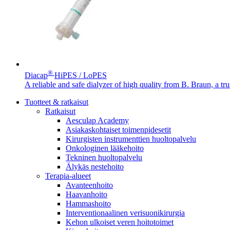
®
Diacap
HiPES / LoPES
A reliable and safe dialyzer of high quality from B. Braun, a tru
Tuotteet & ratkaisut
Ratkaisut
Aesculap Academy
Asiakaskohtaiset toimenpidesetit
Kirurgisten instrumenttien huoltopalvelu
Onkologinen lääkehoito
Tekninen huoltopalvelu
Älykäs nestehoito
Terapia-alueet
Avanteenhoito
Haavanhoito
Hammashoito
Interventionaalinen verisuonikirurgia
Kehon ulkoiset veren hoitotoimet