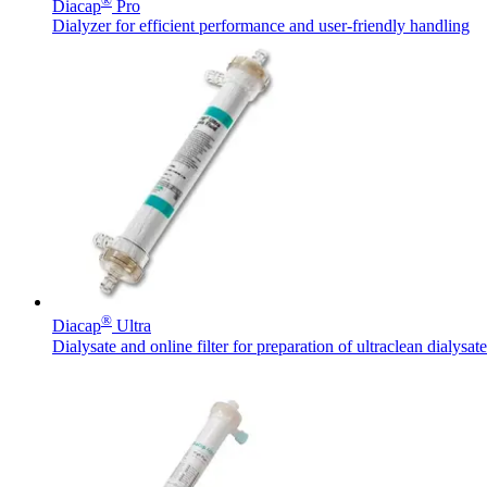
®
Diacap
Pro
Dialyzer for efficient performance and user-friendly handling
Tuotekatalogi
Etsitkö tiettyä tuotetta? Tuotekatalogista löydät kattavan tuote
®
Diacap
Ultra
Dialysate and online filter for preparation of ultraclean dialysa