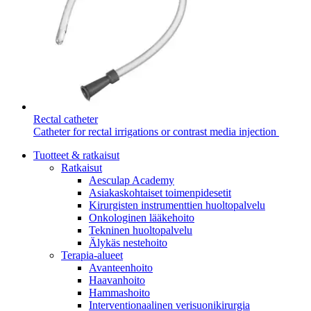
Ota yhteyttä
Ota yhteyttä
Soita, lähetä sähköpostia tai täytä yhteydenottolomake.
Rectal catheter
Catheter for rectal irrigations or contrast media injection
Tuotteet & ratkaisut
Tuotekatalogi
Ratkaisut
Aesculap Academy
Etsitkö tiettyä tuotetta? Tuotekatalogista löydät kattavan
Asiakaskohtaiset toimenpidesetit
tuoteportfoliomme.
Kirurgisten instrumenttien huoltopalvelu
Onkologinen lääkehoito
Tekninen huoltopalvelu
Älykäs nestehoito
Terapia-alueet
Avanteenhoito
Haavanhoito
Hammashoito
Interventionaalinen verisuonikirurgia