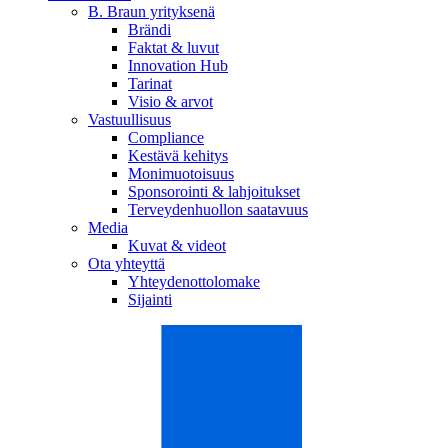
B. Braun yrityksenä
Brändi
Faktat & luvut
Innovation Hub
Tarinat
Visio & arvot
Vastuullisuus
Compliance
Kestävä kehitys
Monimuotoisuus
Sponsorointi & lahjoitukset
Terveydenhuollon saatavuus
Media
Kuvat & videot
Ota yhteyttä
Yhteydenottolomake
Sijainti