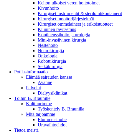
Kehon ulkoiset veren hoitotoimet
Kivunhoito
Kirurgiset instrumentit & sterilointikontainerit
Kirurgiset moottorijärjestelmät
Kirurgiset ommelaineet ja erikoistuotteet
Kliininen ravitsemus
Aesculap Academy
Kontinenssihoito ja urologia
Mini-invasiivinen kirurgia
Nestehoito
Tarjoamme laajan valikoiman akkreditoituja koulutuskursseja
Neurokirurgia
lääketieteen ammattilaisille.
Onkologia
Robottikirurgia
Selkäkirurgia
Potilasinformaatio
Elämää sairauden kanssa
Avanne
Palvelut
Dialyysiklinikat
Töihin B. Braunille
Kulttuurimme
Työskentely B. Braunilla
Mitä tarjoamme
Etumme sinulle
Uravaihtoehdot
Tietoa meistä