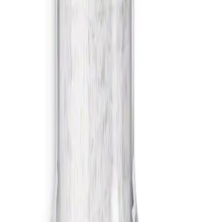
ketieteen ammattilaisille.