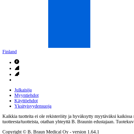
Finland
Julkaisija
Myyntiehdot
Käyttöehdot
Yksityisyydensuoja
Kaikkia tuotteita ei ole rekisteröity ja hyväksytty myytäväksi kaikissa 
tuotteesta/tuotteista, otathan yhteyttä B. Braunin edustajaan. Tuotekuvat
Copyright © B. Braun Medical Oy
- version
1.64.1