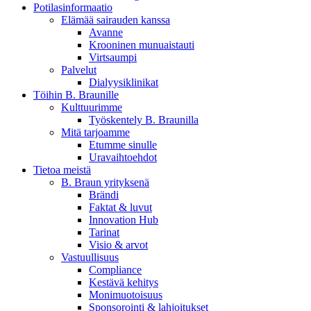
Potilasinformaatio
Elämää sairauden kanssa
Avanne
Krooninen munuaistauti
Virtsaumpi
Palvelut
Dialyysiklinikat
Töihin B. Braunille
Kulttuurimme
Työskentely B. Braunilla
Mitä tarjoamme
Etumme sinulle
Uravaihtoehdot
Tietoa meistä
B. Braun yrityksenä
Brändi
Faktat & luvut
Innovation Hub
Tarinat
Visio & arvot
Vastuullisuus
Compliance
Kestävä kehitys
Monimuotoisuus
Sponsorointi & lahjoitukset