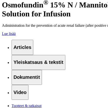
®
Osmofundin
15% N / Mannito
Ota yhteyttä
Solution for Infusion
Soita, lähetä sähköpostia tai täytä yhteydenottolomake.
Administration for the prevention of acute renal failure (after positive
Lue lisää
Articles
Yleiskatsaus & tekstit
Dokumentit
Lomadialyysi
Avoimet työpaikat
Dialyysihoidon tarve ei estä matkustamista. B. Braunilla on yli
Video
Tutustu uramahdollisuuksiin B. Braunilla. Avoimet työpaikat y
Tuotteet & ratkaisut