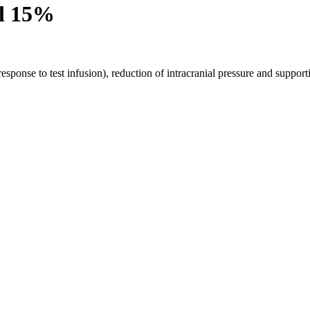
l 15%
 response to test infusion), reduction of intracranial pressure and suppo
 350 dialyysiklinikkaa yli 30 maassa, joissa voit luottaa korkeatasoisee
mpäri maailman löydät globaalista portaalistamme.