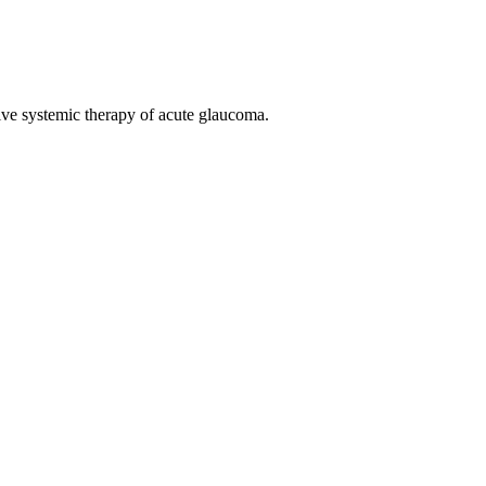
rtive systemic therapy of acute glaucoma.
n hoitoon myös lomalla.