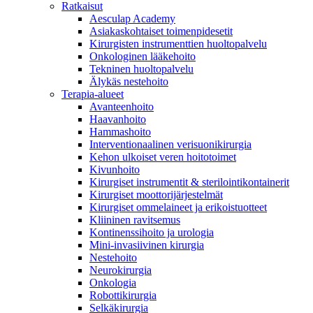
Ratkaisut
Aesculap Academy
Asiakaskohtaiset toimenpidesetit
Kirurgisten instrumenttien huoltopalvelu
Onkologinen lääkehoito
Tekninen huoltopalvelu
Älykäs nestehoito
Terapia-alueet
Avanteenhoito
Haavanhoito
Hammashoito
Interventionaalinen verisuonikirurgia
Tuotekatalogi
Kehon ulkoiset veren hoitotoimet
Kivunhoito
Etsitkö tiettyä tuotetta? Tuotekatalogista löydät kattavan tuote
Kirurgiset instrumentit & sterilointikontainerit
Kirurgiset moottorijärjestelmät
Kirurgiset ommelaineet ja erikoistuotteet
Kliininen ravitsemus
Kontinenssihoito ja urologia
Mini-invasiivinen kirurgia
Nestehoito
Neurokirurgia
Onkologia
Robottikirurgia
Selkäkirurgia