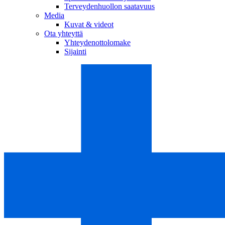
Terveydenhuollon saatavuus
Media
Kuvat & videot
Ota yhteyttä
Yhteydenottolomake
Sijainti
Aesculap Academy
Tarjoamme laajan valikoiman akkreditoituja koulutuskursseja lää